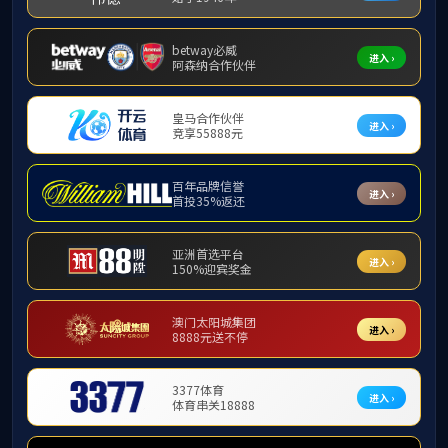
雄滇耘花卉园艺有限公司等十余家企业参与了此次座谈
会，...
丹麦哥本哈根大学植物中心主任Staffan Persson教授应
17
邀来公司进行学术交流
2024-10
10月11日-14日，应OK138太阳集团胡慧贞副研究员邀请，
丹麦哥本哈根大学植物中心主任Staffan Persson教授来公司
进行学术交流，并做了题为“Cell wall synthesis in land
plants（陆生植物细胞壁的合成）”的学术报告（园林论坛第
114讲）...
OK138太阳集团召开2025届毕业生就业工作推进会
10
2024-10
为进一步推进OK138太阳集团2025届毕业生就业创业工
作，促进毕业生主动就业、充分就业，10月9日，学院召开
2025届毕业生就业工作推进会，学院领导班子和全院教职工
参加会议。 公司党委书记刘刚连提出，要把员工就业创业工
作摆在最为突出的位置，...
2024年中国园艺学会观赏园艺学术研讨会顺利落幕
21
2024-07
由中国园艺学会观赏园艺专业委员会、国家花卉工程技术研
究中心、国家花卉产业技术创新战略联盟主办，OK138太阳