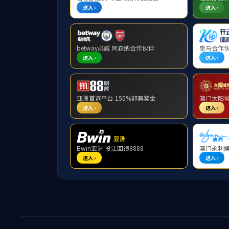
就业创业
工会工作
09
2025-1
员工工作
01
2026-0
19
2026-0