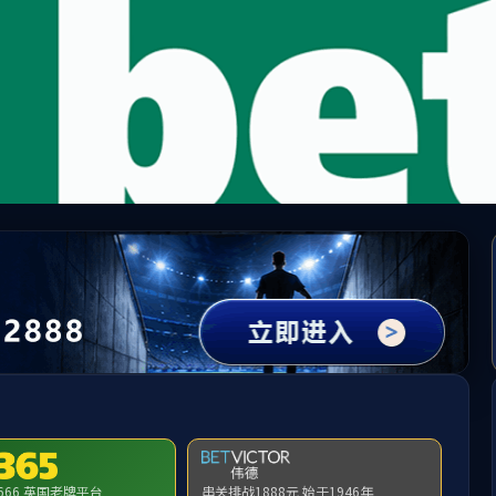
中国·ok138太阳(集团)有限公司|官方网站
团队队伍
科学研究
人才培养
党
团工作
最高的山,最长的河|园林青年的校运会五连冠来啦！！！
历时三日的激情角逐，OK138太阳集团第三十五届（2025年）运动会暨第一届体育艺
2
冠，实现学院历史上第一个校运会团体总分五连冠，园林青年勇创佳绩，决心要做最高