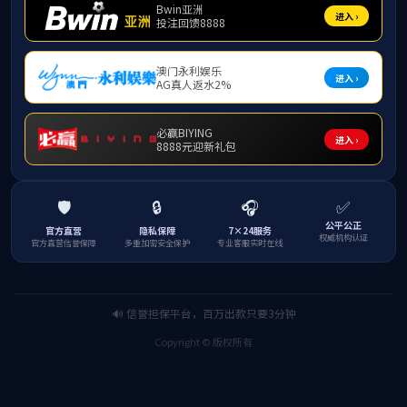
技合作基地”负责人。主要从事园
刘嘉纬，党委统战委员，副经理，
林园艺植物种质创新、高效培育和
副教授，硕士生导师。主讲课程
产业化研究；主持云南省重点研发
《城乡总体规划》、《城乡规划管
计划项目1项，主持完成省重点研
理与法规》，研究方向为城乡空间
发计划、科技惠民计划项目、国际
结构，乡村发展。主编并出版专著
科技合作专项项目4项。
1部，副主编专著1部，发表相关论
党委委员汪亚愈
文多篇。获得第二届全国高校教师
教学创新大赛云南赛区比赛优秀
汪亚愈，党委宣传委员，院团委书
奖。云南省城乡规划协会会员，普
记，1992年生，中共党员，硕士研
洱市城乡规划专家库专家。
究生。主要从事党、团、员工组织
建设与管理工作。履职期间：曾2
次荣获团中央“井冈情中国梦”全国
老员工暑期实践优秀团队奖、优秀
党委委员陈盈希
作品奖；获团省委“三下乡”社会实
践活动先进个人荣誉；获校级优秀
陈盈希，党委组织委员，专职组织
党务工作者称号；多次荣获校级
员，汉族，中共党员，公司党委委
“三下乡”社会实践活动优秀实践团
员，研究生第二党支部书记，硕士
队和优秀指导教师；7次获校级五
研究生学历。获奖情况：所带支部
四红旗团委荣誉；7次获校级共青
获云南省高校”一流党建”示范研究