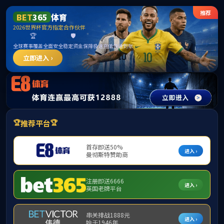
中国·ok138太阳(集团)有限公司|官方网站
机构设置
党委
首页
>
机构设置
>
党委
党委书记刘刚连
刘刚连，党委书记，男，1984年5