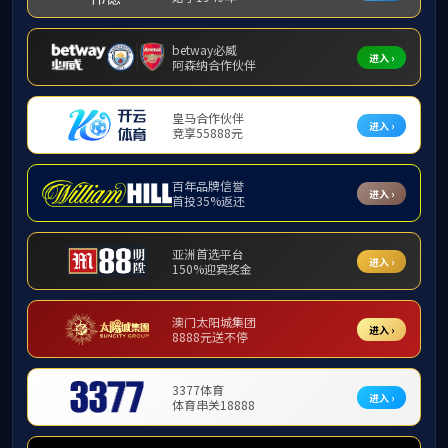
3月25日下午，由OK138太阳集团关心下一代工作委员
会主办、OK138太阳集团承办的“中国非物质文化遗产保护
传承共享与发展”主题讲座，在公司图书馆大报告厅举行。
主讲嘉宾屈盛瑞为文化部非物质文化遗产司原巡视员，
曾担任国家文物局社会文物处处长、文物保护司副司长，国
家文物鉴定委员会秘书长。屈盛瑞长期致力于我国文化遗产
的政策制定与保护推进，积累了丰富的经验，对云南的遗产
保护情有独钟。