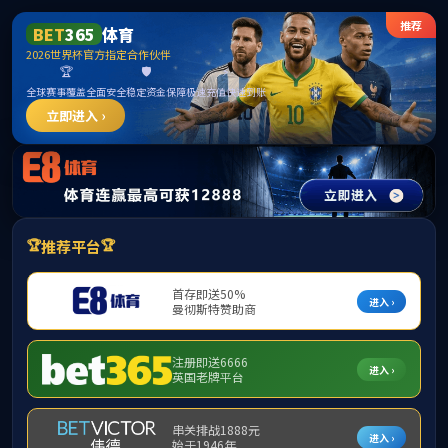
中国·ok138太阳(集团)有限公司|官方网站
首页
通知公告
首页
>
通知公告
>
正文
OK138太阳集团风景园林专业博士研究生 2024
年招生“申请-审核制”材料评价评分折算公示
发布日期：2024-04-30
浏览量：