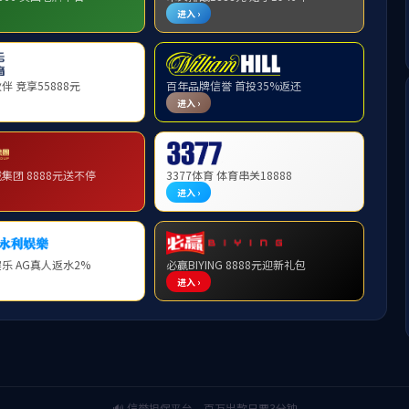
OK138太阳集团2022年硕士研究生招生调剂工作实施细则
OK138太阳集团2022年硕士研究生招生调剂工作实施细则
中国·ok138太阳(集团)有限公司|官方网站 版权所有. All Rights Reserved.