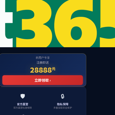
建工作
群团工作
园声园为
首页
>
通知公告
>
正文
生调剂工作实施细则
览量：