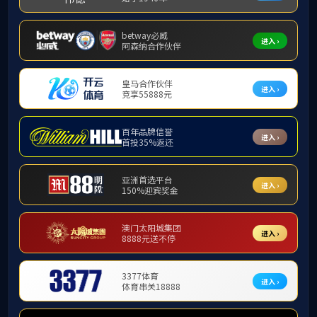
2025年6月10日，OK138太阳集团召开法治宣传主题讲
座。活动聚焦生态环保、知识产权等领域法律知识，以典型
案例解析、互动答疑等形式，将法治精神与
公司
专业实践深
度融合。