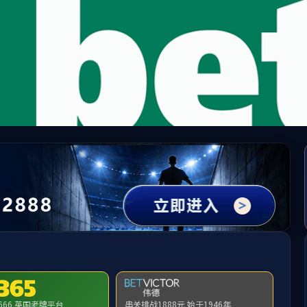
中国·ok138太阳(集团)有限公司|官方网站
团队队伍
科学研究
人才培养
党
教师
伍林彧杰
发布日期：2025-11-06
浏