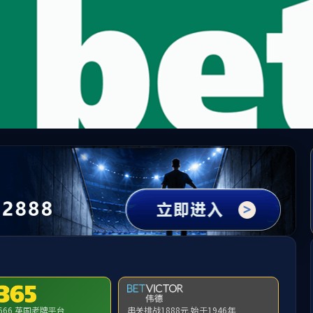
中国·ok138太阳(集团)有限公司|官方网站
团队队伍
科学研究
人才培养
党
教师
刘佳
发布日期：2025-07-11
浏