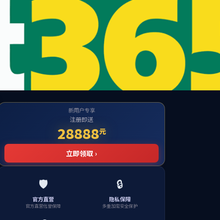
建工作
群团工作
园声园为
首页
>
团队队伍
>
中职教师
>
正文
览量：