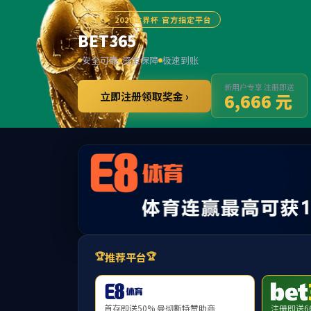
首页
公司概况
机构设置
团队队伍
中职
正高教师
副高教师
中职教师